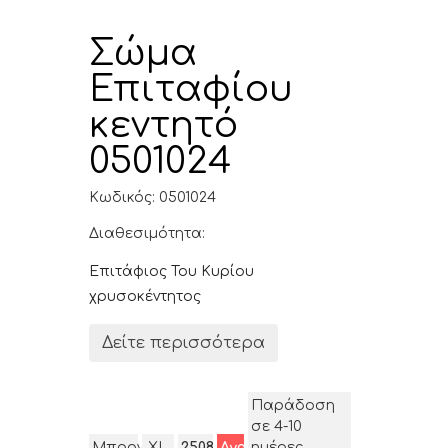
Σώμα
Επιταφίου
κεντητό
0501024
Κωδικός: 0501024
Διαθεσιμότητα:
Επιτάφιος Του Κυρίου
χρυσοκέντητος
Δείτε περισσότερα
Παράδοση
σε 4-10
Μπορντώ
XL
2508.80$
Αγορά
ημέρες