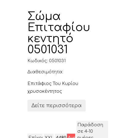
Σώμα
Επιταφίου
κεντητό
0501031
Κωδικός: 0501031
Διαθεσιμότητα:
Επιτάφιος Του Κυρίου
χρυσοκέντητος
Δείτε περισσότερα
Παράδοση
σε 4-10
Επίχρυσο
XXL
4480.00$
Αγορά
ημέρες