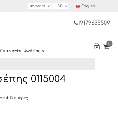
English
19179655509
0
Για το σπίτι
Αναλώσιμα
σέπης 0115004
ε 4-10 ημέρες