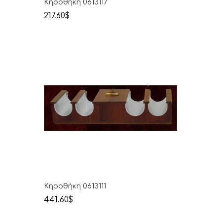
Κηροθήκη 0613117
217.60$
Κηροθήκη 0613111
441.60$