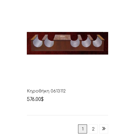
Κηροθήκη 0613112
576.00$
1
2